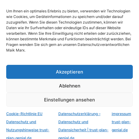
Um Ihnen ein optimales Erlebnis zu bieten, verwenden wir Technologien
wie Cookies, um Geräteinformationen zu speichern und/oder darauf
zuzugreifen. Wenn Sie diesen Technologien zustimmen, können wir
Daten wie Ihr Surfverhalten oder eindeutige IDs auf dieser Website
verarbeiten. Wenn Sie Ihre Einwilligung nicht erteilen oder zurückziehen,
können bestimmte Merkmale und Funktionen beeinträchtigt werden. Bei
Fragen wenden Sie sich gern an unseren Datenschutzverantwortlichen
Maik Marx.
Der Wert Ihrer Bewertung
Akzeptieren
Warum Ihre
Bewertung so
Ablehnen
wertvoll ist
Einstellungen ansehen
Stellen Sie sich vor, Sie stehen vor einer wichtigen
Cookie-Richtlinie EU
Datenschutzerklärung –
impressum
Entscheidung und sind unsicher, welchen Weg Sie
Datenschutz und
Datenschutz und
trust-plan-
einschlagen sollen. Genau in diesem Moment
Nutzungshinweise trust-
Datensicherheit | trust-plan-
genial.de
kann Ihre Bewertung für jemand anderen den
plan-genial.de
genial.de